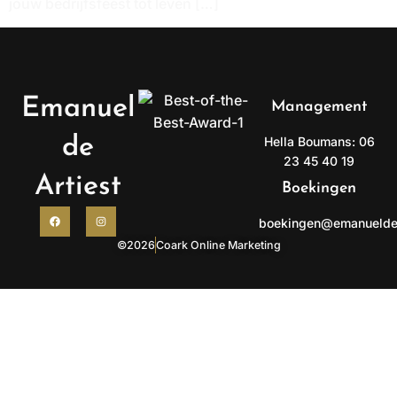
jouw bedrijfsfeest tot leven […]
Emanuel
Management
de
Hella Boumans: 06
23 45 40 19
Artiest
Boekingen
boekingen@emanueldea
©2026
Coark Online Marketing