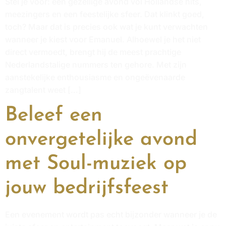
Stel je voor: een gezellige avond vol Hollandse hits,
meezingers en een feestelijke sfeer. Dat klinkt goed,
toch? Maar dat is precies ook wat je kunt verwachten
wanneer je kiest voor Emanuel. Alhoewel je het niet
direct vermoedt, brengt hij de meest prachtige
Nederlandstalige nummers ten gehore. Met zijn
aanstekelijke enthousiasme en ongeëvenaarde
zangtalent weet […]
Beleef een
onvergetelijke avond
met Soul-muziek op
jouw bedrijfsfeest
Een evenement wordt pas echt bijzonder wanneer je de