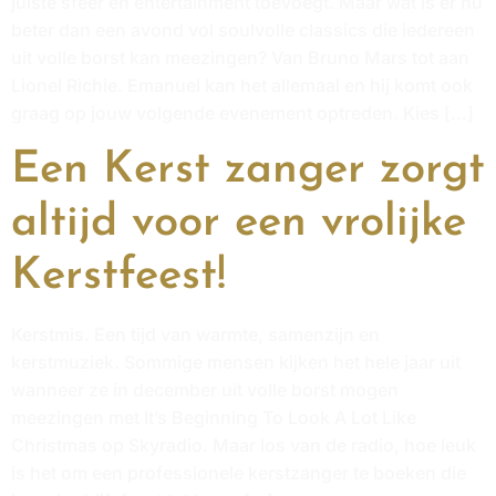
juiste sfeer en entertainment toevoegt. Maar wat is er nu
beter dan een avond vol soulvolle classics die iedereen
uit volle borst kan meezingen? Van Bruno Mars tot aan
Lionel Richie. Emanuel kan het allemaal en hij komt ook
graag op jouw volgende evenement optreden. Kies […]
Een Kerst zanger zorgt
altijd voor een vrolijke
Kerstfeest!
Kerstmis. Een tijd van warmte, samenzijn en
kerstmuziek. Sommige mensen kijken het hele jaar uit
wanneer ze in december uit volle borst mogen
meezingen met It’s Beginning To Look A Lot Like
Christmas op Skyradio. Maar los van de radio, hoe leuk
is het om een professionele kerstzanger te boeken die